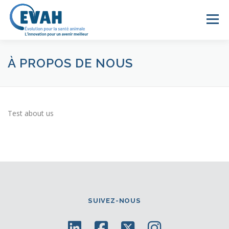
Aller
au
Menu
contenu
À PROPOS
SANTÉ ANIMALE
NOUVELLES
À PROPOS DE NOUS
MÉDIAS
DURABILITÉ
CARRIÈRES
Test about us
NOUS JOINDRE
EN
SUIVEZ-NOUS